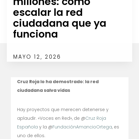
millones: cómo
escalar la red
ciudadana que ya
funciona
MAYO 12, 2026
Cruz Roja lo ha demostrado: la red
ciudadana salva vidas
Hay proyectos que merecen detenerse y
aplaudir. «Voces en Red», de @
Cruz Roja
Española
y la @
FundaciónAmancioOrtega
, es
uno de ellos.