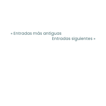
mejorar la protección de personas
mayores y del espectro autista.
« Entradas más antiguas
Entradas siguientes »
¡Oferta!