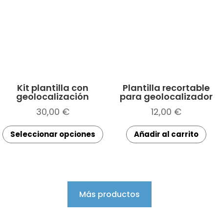
Kit plantilla con
Plantilla recortable
geolocalización
para geolocalizador
30,00
€
12,00
€
Este
Seleccionar opciones
Añadir al carrito
producto
tiene
múltiples
variantes.
Las
Más productos
opciones
se