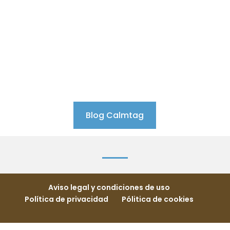
permiten identificarlos rápidamente
en caso de desorientación, sin
necesidad de móviles ni carga. Una
alternativa sencilla y humana a la
teleasistencia tradicional.
Blog Calmtag
Aviso legal y condiciones de uso
Política de privacidad
Pólitica de cookies