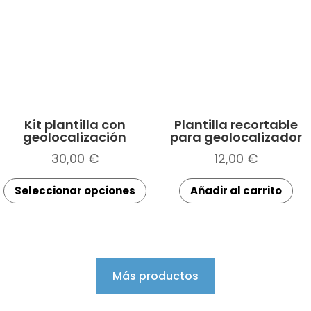
Kit plantilla con
Plantilla recortable
geolocalización
para geolocalizador
30,00
€
12,00
€
Este
Seleccionar opciones
Añadir al carrito
producto
tiene
múltiples
variantes.
Las
Más productos
opciones
se