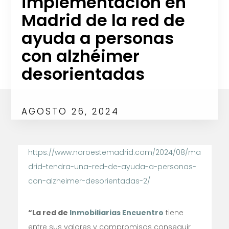
implementación en
Madrid de la red de
ayuda a personas
con alzhéimer
desorientadas
AGOSTO 26, 2024
https://www.noroestemadrid.com/2024/08/ma
drid-tendra-una-red-de-ayuda-a-personas-
con-alzheimer-desorientadas-2/
“La red de
Inmobiliarias Encuentro
tiene
entre sus valores y compromisos conseguir