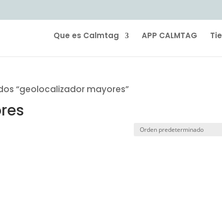
Que es Calmtag
APP CALMTAG
Ti
dos “geolocalizador mayores”
res