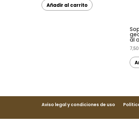
Añadir al carrito
Sop
geo
al 
7,5
A
Aviso legal y condiciones de uso
Políti