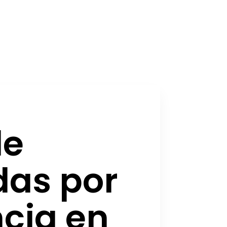
de
das por
cia en