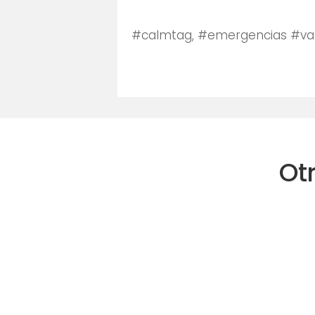
#calmtag, #emergencias #va
Ot