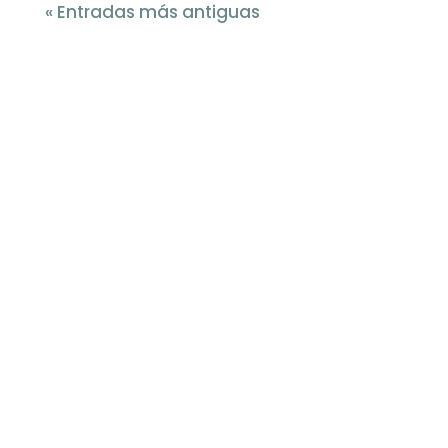
« Entradas más antiguas
¡Oferta!
Asesoramiento
en seguridad
Asesoramiento
para familias
en seguridad